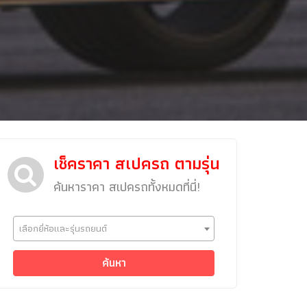
เช็คราคา สเปครถ ตามรุ่น
ค้นหาราคา สเปครถทั้งหมดที่นี่!
ข่าวรถยนต์
เลือกยี่ห้อและรุ่นรถยนต์
รถใหม่
Classic Car
ค้นหา
Concept Car
คนรักรถ