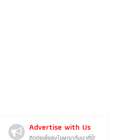
รถแต่ง
พริตตี้
งานแสดงรถ
Car In The Movie
สเปคราคา รถยนต์
Bangko
Superc
Advertise with Us
ติดต่อเพื่อลงโฆษณากับเราที่นี่!