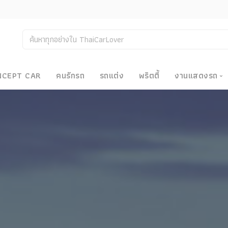
NCEPT CAR
คนรักรถ
รถแต่ง
พริตตี้
งานแสดงรถ
งานแสด
น
Bangkok
Big Moto
Motor E
Motor S
Superca