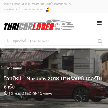
รถยนต์ ข่าวรถยนต์ รถใหม่ ราคารถยนต์ พริตตี้ รถคลาสสิค รถแต่ง
ราคาน้ำมันวันนี้
คลับของคนรักรถ
ยกเลิกการแจ้งเตือน
ข่าวรถยนต์
รถใหม่
คุณต้องการยกเลิกการแจ้งเตือนข่าวสารเมื่อมีการอัพเดต
ใช่หรือไม่?
Classic Car
Concept Car
ไม่
ใช่
คนรักรถ
รถแต่ง
พริตตี้
งานแสดงรถ
ข่าวรถยนต์
Car In The Movie
โฉมใหม่ ! Mazda 6 2018 มาพร้อมกับเทอร์โบ
สเปคราคา รถยนต์
ชาร์จ
30 พ.ย. 2560
12 views