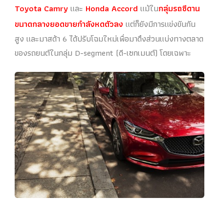
Toyota Camry
และ
Honda Accord
แม้ใน
กลุ่มรถซีดาน
ขนาดกลางยอดขายกำลังหดตัวลง
แต่ก็ยังมีการแข่งขันกัน
สูง และมาสด้า 6 ได้ปรับโฉมใหม่เพื่อมาดึงส่วนแบ่งทางตลาด
ของรถยนต์ในกลุ่ม D-segment (ดี-เซกเมนต์) โดยเฉพาะ