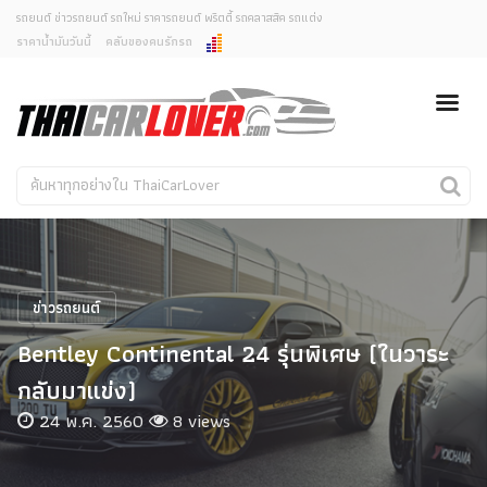
รถยนต์ ข่าวรถยนต์ รถใหม่ ราคารถยนต์ พริตตี้ รถคลาสสิค รถแต่ง
ราคาน้ำมันวันนี้
คลับของคนรักรถ
ยกเลิกการแจ้งเตือน
ข่าวรถยนต์
รถใหม่
คุณต้องการยกเลิกการแจ้งเตือนข่าวสารเมื่อมีการอัพเดต
ใช่หรือไม่?
Classic Car
Concept Car
ไม่
ใช่
คนรักรถ
รถแต่ง
พริตตี้
งานแสดงรถ
ข่าวรถยนต์
Car In The Movie
Bentley Continental 24 รุ่นพิเศษ (ในวาระ
สเปคราคา รถยนต์
กลับมาแข่ง)
24 พ.ค. 2560
8 views