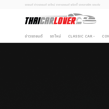
รถยนต์ ข่าวรถยนต์ รถใหม่ ราคารถยนต์ พริตตี้ รถคลาสสิค รถแต่ง
ข่าวรถยนต์
รถใหม่
CLASSIC CAR
CO
Classic Car
ซามูไรวินเทจ-ญี่ปุ่