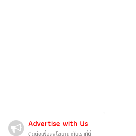
รถแต่ง
พริตตี้
งานแสดงรถ
Car In The Movie
สเปคราคา รถยนต์
Bangko
Superc
Advertise with Us
ติดต่อเพื่อลงโฆษณากับเราที่นี่!