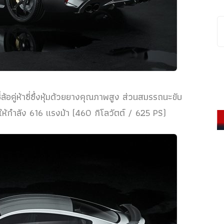
ซี่ล้อคู่ห้าซี่ซึ่งหุ้มด้วยยางคุณภาพสูง ส่วนสมรรถนะขับ
ที่ให้กำลัง 616 แรงม้า (460 กิโลวัตต์ / 625 PS)