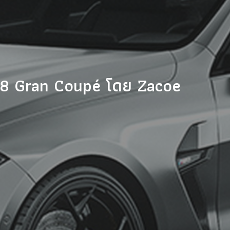
M8 Gran Coupé โดย Zacoe