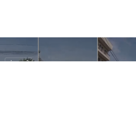
ข่าวรถยนต์
หนุ่มหัวร้อนขี่มอไซค์ถีบ Taxi แต่ตัวเองเกือบไม่
รอด
9 พ.ย. 2561
5 views