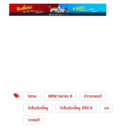
bmw
BMW Series 8
ข่่าวรถยนต์
บีเอ็มดับเบิ้ลยู
บีเอ็มดับเบิ้ลยู ซีรี่ย์ 8
รถ
รถยนต์