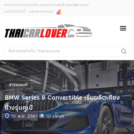
รถยนต์ ข่าวรถยนต์ รถใหม่ ราคารถยนต์ พริตตี้ รถคลาสสิค รถแต่ง
ราคาน้ำมันวันนี้
คลับของคนรักรถ
ยกเลิกการแจ้งเตือน
ข่าวรถยนต์
รถใหม่
คุณต้องการยกเลิกการแจ้งเตือนข่าวสารเมื่อมีการอัพเดต
ใช่หรือไม่?
Classic Car
Concept Car
ไม่
ใช่
คนรักรถ
รถแต่ง
พริตตี้
งานแสดงรถ
ข่าวรถยนต์
Car In The Movie
BMW Series 8 Convertible เริ่มผลิตเคียง
สเปคราคา รถยนต์
ข้างรุ่นคูเป้
10 พ.ย. 2561
10 views