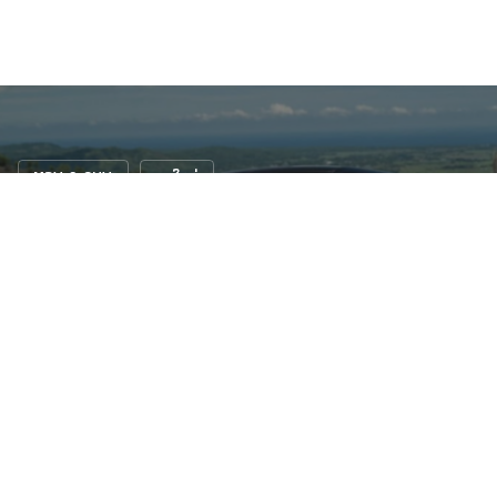
MPV & SUV
รถใหม่
Mitsubishi XFORCE HEV – เอสยูวีไฮบริดรุ่น
ใหม่ล่าสุด ที่ผสานความล้ำสมัยกับสมรรถนะอัน
ทรงพลัง
21 มี.ค. 2568
391 views