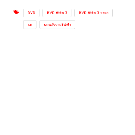
BYD
BYD Atto 3
BYD Atto 3 ราคา
รถ
รถพลังงานไฟฟ้า