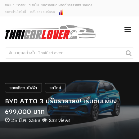
รถยนต์ ข่าวรถยนต์ รถใหม่ ราคารถยนต์ พริตตี้ รถคลาสสิค รถแต่ง
ราคาน้ำมันวันนี้
คลับของคนรักรถ
ยกเลิกการแจ้งเตือน
ข่าวรถยนต์
รถใหม่
คุณต้องการยกเลิกการแจ้งเตือนข่าวสารเมื่อมีการอัพเดต
ใช่หรือไม่?
Classic Car
Concept Car
ไม่
ใช่
คนรักรถ
รถแต่ง
พริตตี้
งานแสดงรถ
รถพลังงานไฟฟ้า
รถใหม่
Car In The Movie
BYD ATTO 3 ปรับราคาลง! เริ่มต้นเพียง
สเปคราคา รถยนต์
699,000 บาท
25 มี.ค. 2568
233 views