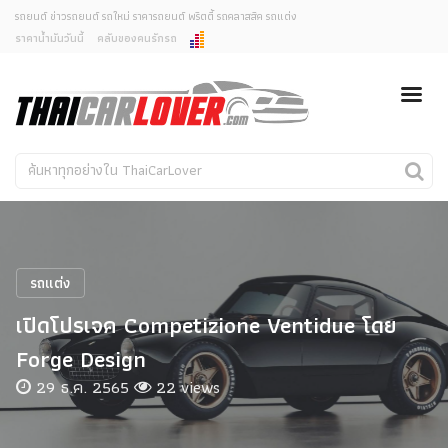
รถยนต์ ข่าวรถยนต์ รถใหม่ ราคารถยนต์ พริตตี้ รถคลาสสิค รถแต่ง
ราคาน้ำมันวันนี้
คลับของคนรักรถ
ยกเลิกการแจ้งเตือน
ข่าวรถยนต์
รถใหม่
คุณต้องการยกเลิกการแจ้งเตือนข่าวสารเมื่อมีการอัพเดต
ใช่หรือไม่?
Classic Car
Concept Car
ไม่
ใช่
คนรักรถ
รถแต่ง
พริตตี้
งานแสดงรถ
รถแต่ง
Car In The Movie
เปิดโปรเจค Competizione Ventidue โดย
สเปคราคา รถยนต์
Forge Design
29 ธ.ค. 2565
22 views