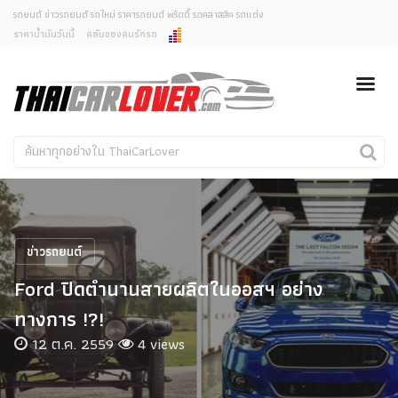
รถยนต์ ข่าวรถยนต์ รถใหม่ ราคารถยนต์ พริตตี้ รถคลาสสิค รถแต่ง
ราคาน้ำมันวันนี้
คลับของคนรักรถ
ยกเลิกการแจ้งเตือน
ข่าวรถยนต์
รถใหม่
คุณต้องการยกเลิกการแจ้งเตือนข่าวสารเมื่อมีการอัพเดต
ใช่หรือไม่?
Classic Car
Concept Car
ไม่
ใช่
คนรักรถ
รถแต่ง
พริตตี้
งานแสดงรถ
ข่าวรถยนต์
Car In The Movie
Ford ปิดตำนานสายผลิตในออสฯ อย่าง
สเปคราคา รถยนต์
ทางการ !?!
12 ต.ค. 2559
4 views