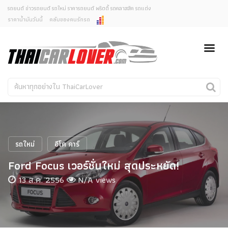
รถยนต์ ข่าวรถยนต์ รถใหม่ ราคารถยนต์ พริตตี้ รถคลาสสิค รถแต่ง
ราคาน้ำมันวันนี้
คลับของคนรักรถ
ยกเลิกการแจ้งเตือน
ข่าวรถยนต์
รถใหม่
คุณต้องการยกเลิกการแจ้งเตือนข่าวสารเมื่อมีการอัพเดต
ใช่หรือไม่?
Classic Car
Concept Car
ไม่
ใช่
คนรักรถ
รถแต่ง
พริตตี้
งานแสดงรถ
รถใหม่
อีโค คาร์
Car In The Movie
Ford Focus เวอร์ชั่นใหม่ สุดประหยัด!
สเปคราคา รถยนต์
13 ส.ค. 2556
N/A views