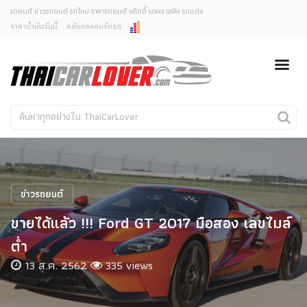
รถยนต์ ข่าวรถยนต์ รถใหม่ ราคารถยนต์ พริตตี้ รถคลาสสิค รถแต่ง
ราคาน้ำมันวันนี้
คลับของคนรักรถ
ยกเลิกการแจ้งเตือน
ข่าวรถยนต์
รถใหม่
คุณต้องการยกเลิกการแจ้งเตือนข่าวสารเมื่อมีการอัพเดต
ใช่หรือไม่?
Classic Car
Concept Car
ไม่
ใช่
คนรักรถ
รถแต่ง
พริตตี้
งานแสดงรถ
ข่าวรถยนต์
Car In The Movie
ขายได้แล้ว !!! Ford GT 2017 มือสอง เลขไมล์
สเปคราคา รถยนต์
ต่ำ
13 ส.ค. 2562
335 views