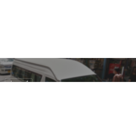
ข่าวรถยนต์
คค. ยืดอายุรถตู้อีก 2 ปี และไม่บังคับเปลี่ยนมิ
นิบัส
10 ส.ค. 2562
9 views