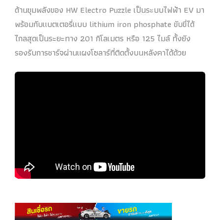
ด้านขุมพลังของ HW Electro Puzzle เป็นระบบไฟฟ้า EV มา
พร้อมกับแบตเตอรี่แบบ lithium iron phosphate ขับขี่ได้
ไกลสุดเป็นระยะทาง 201 กิโลเมตร หรือ 125 ไมล์ ทั้งยัง
รองรับการชาร์จผ่านแผงโซลาร์ที่ติดตั้งบนหลังคาได้ด้วย