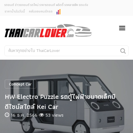
รถยนต์ ข่าวรถยนต์ รถใหม่ ราคารถยนต์ พริตตี้ รถคลาสสิค รถแต่ง
ราคาน้ำมันวันนี้
คลับของคนรักรถ
ยกเลิกการแจ้งเตือน
ข่าวรถยนต์
รถใหม่
คุณต้องการยกเลิกการแจ้งเตือนข่าวสารเมื่อมีการอัพเดต
ใช่หรือไม่?
Classic Car
Concept Car
ไม่
ใช่
คนรักรถ
รถแต่ง
พริตตี้
งานแสดงรถ
Concept Car
Car In The Movie
HW Electro Puzzle รถตู้ไฟฟ้าขนาดเล็กมี
สเปคราคา รถยนต์
ดีไซน์สไตล์ Kei Car
16 ธ.ค. 2566
53 views