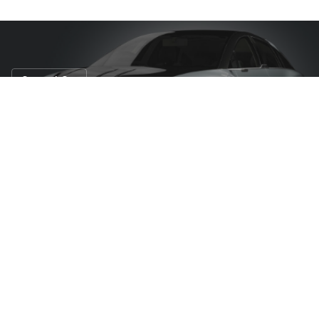
Concept Car
THK ผลิตรถไฟฟ้าต้นแบบ THK LSR-05
2 พ.ย. 2566
60 views
THK
บริษัทผู้ผลิตชิ้นส่วนของรถยนต์ในญี่ปุ่น ได้เผยโฉมรถ