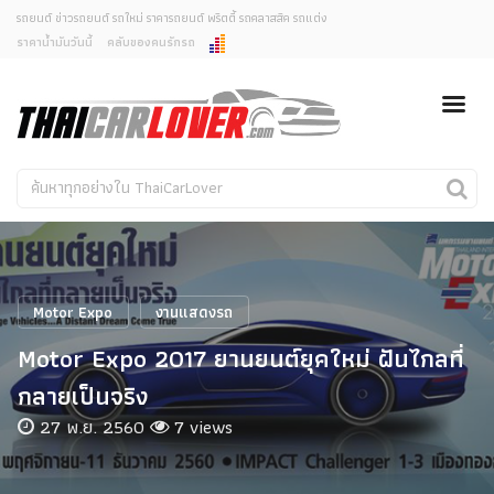
รถยนต์ ข่าวรถยนต์ รถใหม่ ราคารถยนต์ พริตตี้ รถคลาสสิค รถแต่ง
ราคาน้ำมันวันนี้
คลับของคนรักรถ
ยกเลิกการแจ้งเตือน
ข่าวรถยนต์
รถใหม่
คุณต้องการยกเลิกการแจ้งเตือนข่าวสารเมื่อมีการอัพเดต
ใช่หรือไม่?
Classic Car
Concept Car
ไม่
ใช่
คนรักรถ
รถแต่ง
พริตตี้
งานแสดงรถ
Motor Expo
งานแสดงรถ
Car In The Movie
Motor Expo 2017 ยานยนต์ยุคใหม่ ฝันไกลที่
สเปคราคา รถยนต์
กลายเป็นจริง
27 พ.ย. 2560
7 views