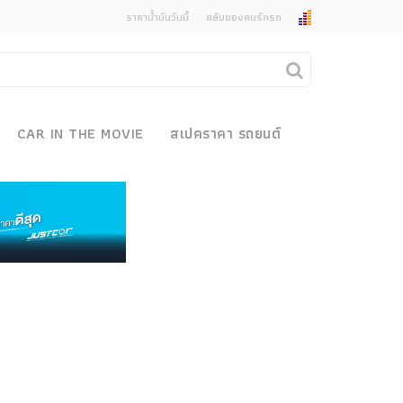
ราคาน้ำมันวันนี้
คลับของคนรักรถ
ยกเลิกการแจ้งเตือน
คุณต้องการยกเลิกการแจ้งเตือนข่าวสารเมื่อมีการ
CAR IN THE MOVIE
สเปคราคา รถยนต์
อัพเดตใช่หรือไม่?
งรถ
ไม่
ใช่
 Motor Bike Festival
r Sale
xpo
ข่าวรถยนต์
how
รถใหม่
r & Import Car Show
Classic Car