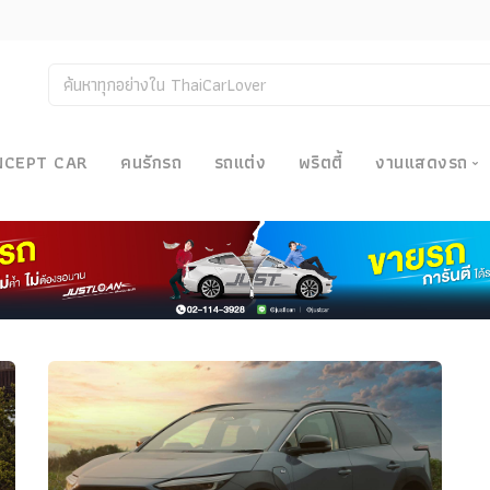
NCEPT CAR
คนรักรถ
รถแต่ง
พริตตี้
งานแสดงรถ
งานแสด
น
Bangkok
Big Moto
Motor E
Motor S
Superca