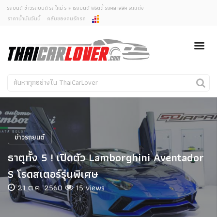
รถยนต์ ข่าวรถยนต์ รถใหม่ ราคารถยนต์ พริตตี้ รถคลาสสิค รถแต่ง
ราคาน้ำมันวันนี้
คลับของคนรักรถ
ยกเลิกการแจ้งเตือน
ข่าวรถยนต์
รถใหม่
คุณต้องการยกเลิกการแจ้งเตือนข่าวสารเมื่อมีการอัพเดต
ใช่หรือไม่?
Classic Car
Concept Car
ไม่
ใช่
คนรักรถ
รถแต่ง
พริตตี้
งานแสดงรถ
ข่าวรถยนต์
Car In The Movie
ธาตุทั้ง 5 ! เปิดตัว Lamborghini Aventador
สเปคราคา รถยนต์
S โรดสเตอร์รุ่นพิเศษ
21 ต.ค. 2560
15 views