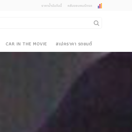
ราคาน้ำมันวันนี้
คลับของคนรักรถ
ยกเลิกการแจ้งเตือน
คุณต้องการยกเลิกการแจ้งเตือนข่าวสารเมื่อมีการ
CAR IN THE MOVIE
สเปคราคา รถยนต์
อัพเดตใช่หรือไม่?
งรถ
ไม่
ใช่
 Motor Bike Festival
r Sale
xpo
how
r & Import Car Show