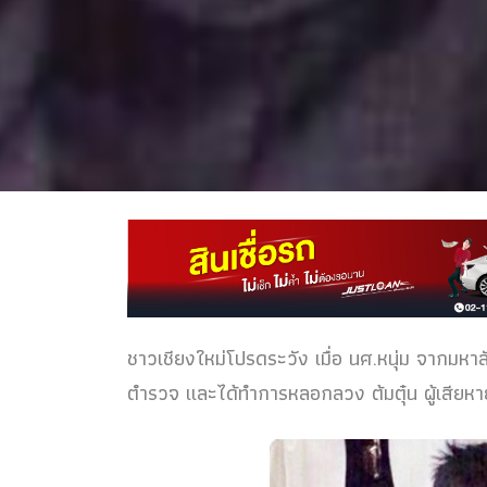
ชาวเชียงใหม่โปรดระวัง เมื่อ นศ.หนุ่ม จากมหาลั
ตำรวจ และได้ทำการหลอกลวง ต้มตุ๋น ผู้เสียห