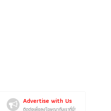
รถแต่ง
พริตตี้
งานแสดงรถ
Car In The Movie
สเปคราคา รถยนต์
Bangko
Superc
Advertise with Us
ติดต่อเพื่อลงโฆษณากับเราที่นี่!