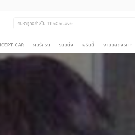
NCEPT CAR
คนรักรถ
รถแต่ง
พริตตี้
งานแสดงรถ
งานแสด
น
Bangkok
Big Moto
Motor E
Motor S
Superca