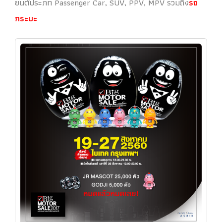
ยนต์ประภท Passenger Car, SUV, PPV, MPV รวมถึง
รถ
กระบะ