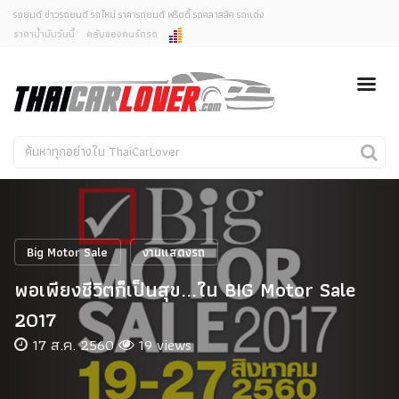
รถยนต์ ข่าวรถยนต์ รถใหม่ ราคารถยนต์ พริตตี้ รถคลาสสิค รถแต่ง
ราคาน้ำมันวันนี้
คลับของคนรักรถ
ยกเลิกการแจ้งเตือน
ข่าวรถยนต์
รถใหม่
คุณต้องการยกเลิกการแจ้งเตือนข่าวสารเมื่อมีการอัพเดต
ใช่หรือไม่?
Classic Car
Concept Car
ไม่
ใช่
คนรักรถ
รถแต่ง
พริตตี้
งานแสดงรถ
Big Motor Sale
งานแสดงรถ
Car In The Movie
พอเพียงชีวิตก็เป็นสุข...ใน BIG Motor Sale
สเปคราคา รถยนต์
2017
17 ส.ค. 2560
19 views