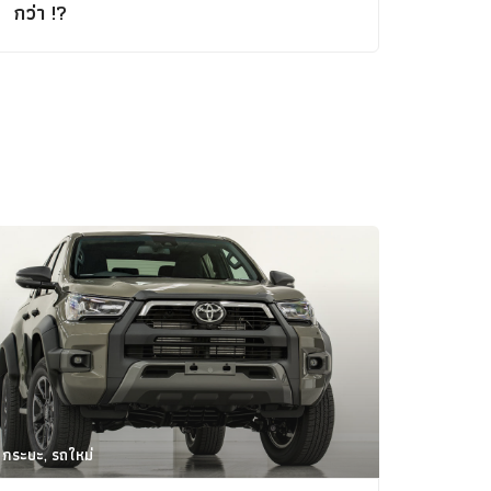
Concept Car
กว่า !?
คนรักรถ
รถแต่ง
พริตตี้
งานแสดงรถ
Car In The Movie
สเปคราคา รถยนต์
Bangko
Superc
กระบะ, รถใหม่