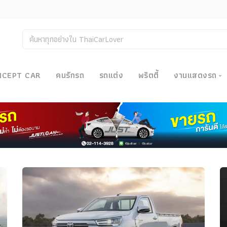
NCEPT CAR
คนรักรถ
รถแต่ง
พริตตี้
งานแสดงรถ
งานแสด
น
Bangkok
Big Moto
Motor E
Motor S
Superca