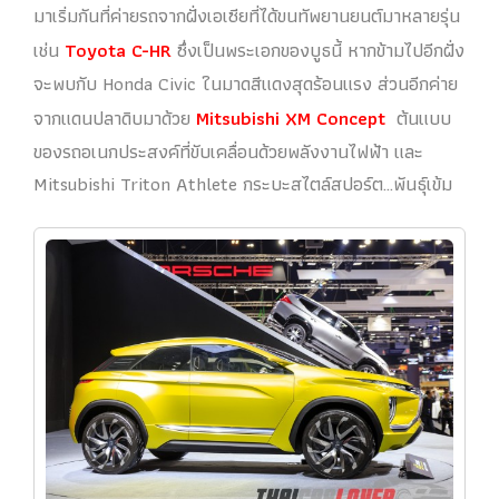
มาเริ่มกันที่ค่ายรถจากฝั่งเอเซียที่ได้ขนทัพยานยนต์มาหลายรุ่น
เช่น
Toyota C-HR
ซึ่งเป็นพระเอกของบูธนี้ หากข้ามไปอีกฝั่ง
จะพบกับ Honda Civic ในมาดสีแดงสุดร้อนแรง ส่วนอีกค่าย
จากแดนปลาดิบมาด้วย
Mitsubishi XM Concept
ต้นแบบ
ของรถอเนกประสงค์ที่ขับเคลื่อนด้วยพลังงานไฟฟ้า และ
Mitsubishi Triton Athlete กระบะสไตล์สปอร์ต…พันธุ์เข้ม