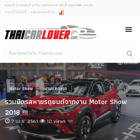
รถยนต์ ข่าวรถยนต์ รถใหม่ ราคารถยนต์ พริตตี้ รถคลาสสิค รถแต่ง
ราคาน้ำมันวันนี้
คลับของคนรักรถ
ยกเลิกการแจ้งเตือน
ข่าวรถยนต์
รถใหม่
คุณต้องการยกเลิกการแจ้งเตือนข่าวสารเมื่อมีการอัพเดต
ใช่หรือไม่?
Classic Car
Concept Car
ไม่
ใช่
คนรักรถ
รถแต่ง
พริตตี้
งานแสดงรถ
Motor Show
งานแสดงรถ
Car In The Movie
รวมมิตรสหายรถยนต์จากงาน Motor Show
สเปคราคา รถยนต์
2018 !!!
7 เม.ย. 2561
10 views