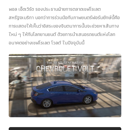
พอล เอ็ดเวิร์ด รองประธานฝ่ายการตลาดเชฟโรเลต
สหรัฐอเมริกา บอกว่าการร่วมมือกับภาพยนตร์ฟอร์มยักษ์นี้คือ
การแสดงให้เห็นว่าอิสระของจินตนาการนั้นจะช่วยหาเส้นทาง
ใหม่ ๆ ให้กับโลกยานยนต์ ด้วยการนำเสนอรถยนต์แห่งโลก
อนาคตอย่างเชฟโรเลต โวลต์ ในปัจจุบันนี้