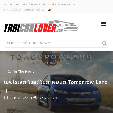
รถยนต์ ข่าวรถยนต์ รถใหม่ ราคารถยนต์ พริตตี้ รถคลาสสิค รถแต่ง
ราคาน้ำมันวันนี้
คลับของคนรักรถ
ยกเลิกการแจ้งเตือน
ข่าวรถยนต์
รถใหม่
คุณต้องการยกเลิกการแจ้งเตือนข่าวสารเมื่อมีการอัพเดต
ใช่หรือไม่?
Classic Car
Concept Car
ไม่
ใช่
คนรักรถ
รถแต่ง
พริตตี้
งานแสดงรถ
Car In The Movie
Car In The Movie
เชฟโรเลต โวลต์ในภาพยนต์ Tomorrow Land
สเปคราคา รถยนต์
!!
11 พ.ค. 2558
N/A views