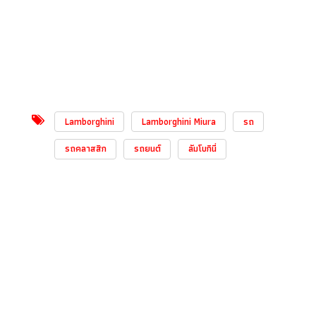
Lamborghini
Lamborghini Miura
รถ
รถคลาสสิก
รถยนต์
ลัมโบกินี่