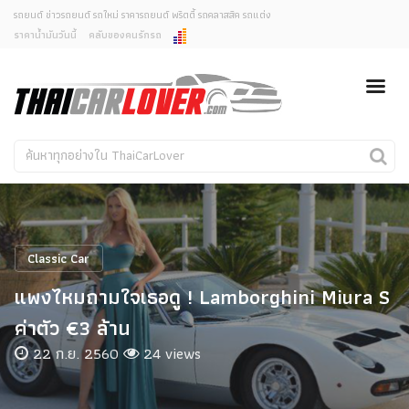
รถยนต์ ข่าวรถยนต์ รถใหม่ ราคารถยนต์ พริตตี้ รถคลาสสิค รถแต่ง
ราคาน้ำมันวันนี้
คลับของคนรักรถ
ยกเลิกการแจ้งเตือน
ข่าวรถยนต์
รถใหม่
คุณต้องการยกเลิกการแจ้งเตือนข่าวสารเมื่อมีการอัพเดต
ใช่หรือไม่?
Classic Car
Concept Car
ไม่
ใช่
คนรักรถ
รถแต่ง
พริตตี้
งานแสดงรถ
Classic Car
Car In The Movie
แพงไหมถามใจเธอดู ! Lamborghini Miura S
สเปคราคา รถยนต์
ค่าตัว €3 ล้าน
22 ก.ย. 2560
24 views