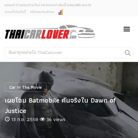
รถยนต์ ข่าวรถยนต์ รถใหม่ ราคารถยนต์ พริตตี้ รถคลาสสิค รถแต่ง
ราคาน้ำมันวันนี้
คลับของคนรักรถ
ยกเลิกการแจ้งเตือน
ข่าวรถยนต์
รถใหม่
คุณต้องการยกเลิกการแจ้งเตือนข่าวสารเมื่อมีการอัพเดต
ใช่หรือไม่?
Classic Car
Concept Car
ไม่
ใช่
คนรักรถ
รถแต่ง
พริตตี้
งานแสดงรถ
Car In The Movie
Car In The Movie
เผยโฉม Batmobile คันจริงใน Dawn of
สเปคราคา รถยนต์
Justice
13 ก.ย. 2558
36 views