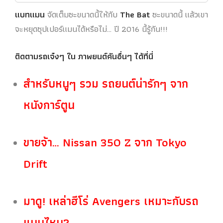
แบทแมน
จัดเต็มซะขนาดนี้ให้กับ
The Bat
ซะขนาดนี้ แล้วเขา
จะหยุดซุปเปอร์แมนได้หรือไม่… ปี 2016 นี้รู้กัน!!!
ติดตามรถเจ๋งๆ ใน ภาพยนต์คันอื่นๆ ได้ที่นี่
สำหรับหนูๆ รวม รถยนต์น่ารักๆ จาก
หนังการ์ตูน
ขายจ้า… Nissan 350 Z จาก Tokyo
Drift
มาดู! เหล่าฮีโร่ Avengers เหมาะกับรถ
แบบไหน?