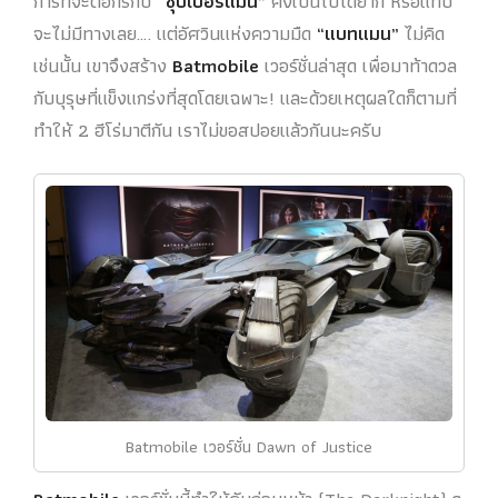
การที่จะต่อกรกับ
“ซุปเปอร์แมน”
คงเป็นไปได้ยาก หรือแทบ
จะไม่มีทางเลย…. แต่อัศวินแห่งความมืด
“แบทแมน”
ไม่คิด
เช่นนั้น เขาจึงสร้าง
Batmobile
เวอร์ชั่นล่าสุด เพื่อมาท้าดวล
กับบุรุษที่แข็งแกร่งที่สุดโดยเฉพาะ! และด้วยเหตุผลใดก็ตามที่
ทำให้ 2 ฮีโร่มาตีกัน เราไม่ขอสปอยแล้วกันนะครับ
Batmobile เวอร์ชั่น Dawn of Justice