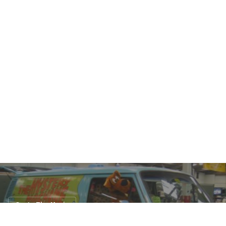
Car In The Movie
สำหรับหนูๆ รวม รถยนต์น่ารักๆ จาก หนัง