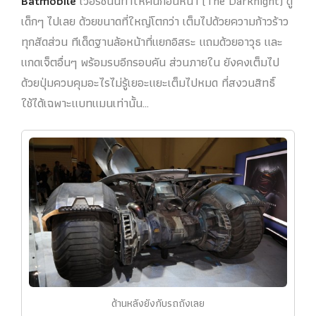
Batmobile
เวอร์ชั่นนี้ทำให้คันก่อนหน้า (The Darknight) ดู
เด็กๆ ไปเลย ด้วยขนาดที่ใหญ่โตกว่า เต็มไปด้วยความก้าวร้าว
ทุกสัดส่วน ทีเด็ดฐานล้อหน้าที่แยกอิสระ แถมด้วยอาวุธ และ
แกดเจ็ตอื่นๆ พร้อมรบอีกรอบคัน ส่วนภายใน ยังคงเต็มไป
ด้วยปุ่มควบคุมอะไรไม่รู้เยอะแยะเต็มไปหมด ที่สงวนสิทธิ์
ใช้ได้เฉพาะแบทแมนเท่านั้น…
ด้านหลังยังกับรถถังเลย