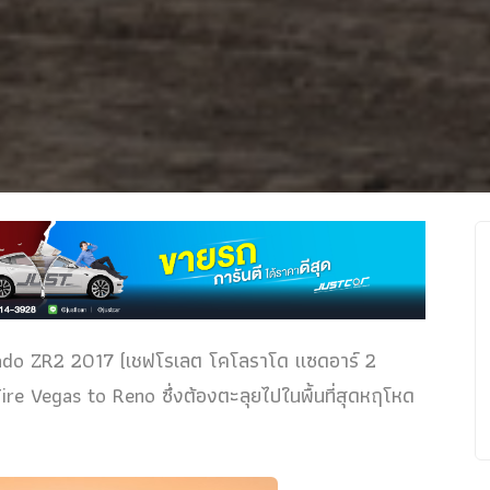
rado ZR2 2017 (เชฟโรเลต โคโลราโด แซดอาร์ 2
ire Vegas to Reno ซึ่งต้องตะลุยไปในพื้นที่สุดหฤโหด