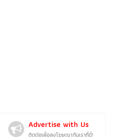
รถแต่ง
พริตตี้
งานแสดงรถ
Car In The Movie
สเปคราคา รถยนต์
Bangko
Superc
Advertise with Us
ติดต่อเพื่อลงโฆษณากับเราที่นี่!