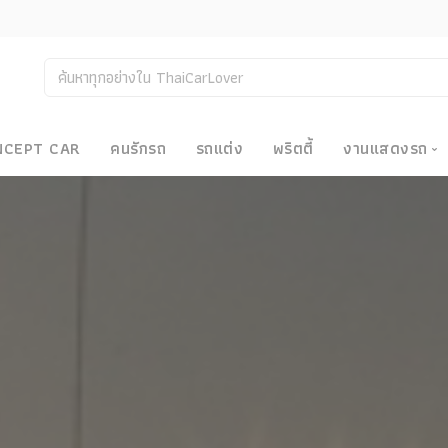
NCEPT CAR
คนรักรถ
รถแต่ง
พริตตี้
งานแสดงรถ
งานแสด
น
Bangkok
Big Moto
Motor E
Motor S
Superca