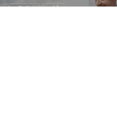
Car In The Movie
รถสปอร์ต
ราคาสูงปรี๊ด... McLaren F1 ลงขายโดย
Mr.Bean
27 ม.ค. 2558
N/A views
400 ล้าน… ฟังไม่ผิดหรอกครับ สุดยอด Supercar อย่าง
McLaren F1 ถูกประกาศขายโดย โรแวน แอตกินสัน สุดยอด
ดาราตลกระดับโลก หรือ Mr.Bean จริงๆครับ แต่ราคาของเจ้า