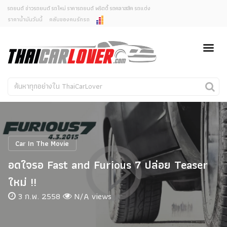
รถยนต์ ข่าวรถยนต์ รถใหม่ ราคารถยนต์ พริตตี้ รถคลาสสิค รถแต่ง
ราคาน้ำมันวันนี้
คลับของคนรักรถ
ยกเลิกการแจ้งเตือน
ข่าวรถยนต์
รถใหม่
คุณต้องการยกเลิกการแจ้งเตือนข่าวสารเมื่อมีการอัพเดต
ใช่หรือไม่?
Classic Car
Concept Car
ไม่
ใช่
คนรักรถ
รถแต่ง
พริตตี้
งานแสดงรถ
Car In The Movie
Car In The Movie
อดใจรอ Fast and Furious 7 ปล่อย Teaser
สเปคราคา รถยนต์
ใหม่ !!
3 ก.พ. 2558
N/A views