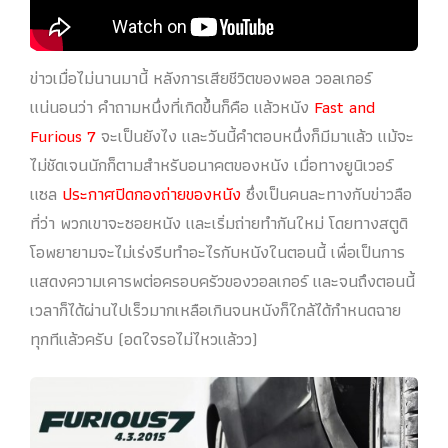
ข่าวเมื่อไม่นานมานี้ หลังการเสียชีวิตของพอล วอลเกอร์
แน่นอนว่า คำถามหนึ่งที่เกิดขึ้นก็คือ แล้วหนัง
Fast and
Furious 7
จะเป็นยังไง และวันนี้คำตอบหนึ่งก็มีมาแล้ว แม้จะ
ไม่ชัดเจนนักก็ตามสำหรับอนาคตของหนัง เมื่อทางยูนิเวอร์
แซล
ประกาศปิดกองถ่ายของหนัง
ซึ่งเป็นคนละทางกับข่าวลือ
ที่ว่า พวกเขาจะซอยหนัง และเริ่มถ่ายทำกันใหม่ โดยทางสตูดิ
โอพยายามจะไม่เร่งรีบทำอะไรกับหนังในตอนนี้ เพื่อเป็นการ
แสดงความเคารพต่อครอบครัวของวอลเกอร์ และจนถึงตอนนี้
เวลาก็ได้ผ่านไปเร็วมากเหลือเกินจนหนังก็ใกล้ได้กำหนดฉาย
ทุกทีแล้วครับ (อดใจรอไม่ไหวแล้วว)