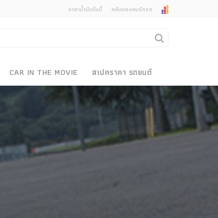
ราคาน้ำมันวันนี้
คลับของคนรักรถ
ยกเลิกการแจ้งเตือน
คุณต้องการยกเลิกการแจ้งเตือนข่าวสารเมื่อมีการ
CAR IN THE MOVIE
สเปคราคา รถยนต์
อัพเดตใช่หรือไม่?
งรถ
ไม่
ใช่
 Motor Bike Festival
r Sale
xpo
how
r & Import Car Show