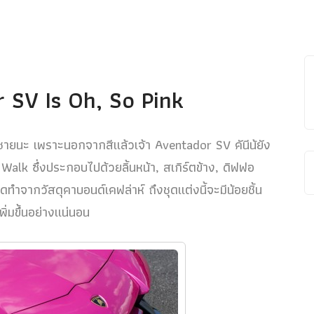
 SV Is Oh, So Pink
ู้ชายนะ เพราะนอกจากสีแล้วเจ้า Aventador SV คันีน้ยัง
alk ซึ่งประกอบไปด้วยลิ้นหน้า, สเกิร์ตข้าง, ดิฟฟอ
ดทำจากวัสดุคาบอนด์เคฟล่าห์ ถึงชุดแต่งนี้จะมีน้อยชิ้น
ิ่มขึ้นอย่างแน่นอน