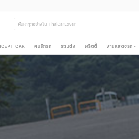
NCEPT CAR
คนรักรถ
รถแต่ง
พริตตี้
งานแสดงรถ
งานแสด
น
Bangkok
Big Moto
Motor E
Motor S
Superca