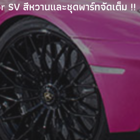
SV สีหวานและชุดพาร์ทจัดเต็ม !!