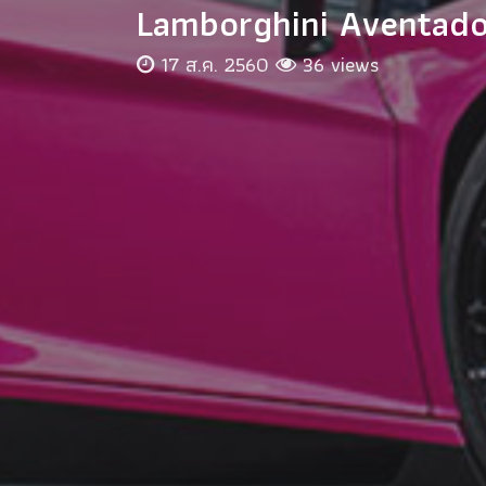
Lamborghini Aventador 
17 ส.ค. 2560
36 views