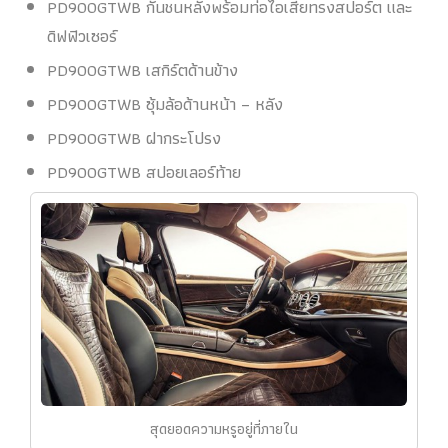
PD900GTWB กันชนหลังพร้อมท่อไอเสียทรงสปอร์ต และ
ดิฟฟิวเซอร์
PD900GTWB เสกิร์ตด้านข้าง
PD900GTWB ซุ้มล้อด้านหน้า – หลัง
PD900GTWB ฝากระโปรง
PD900GTWB สปอยเลอร์ท้าย
สุดยอดความหรูอยู่ที่ภายใน