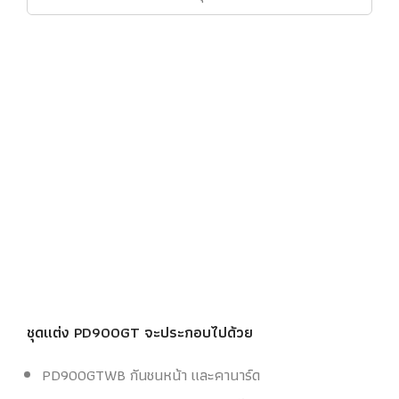
ชุดแต่ง PD900GT จะประกอบไปด้วย
PD900GTWB กันชนหน้า และคานาร์ด