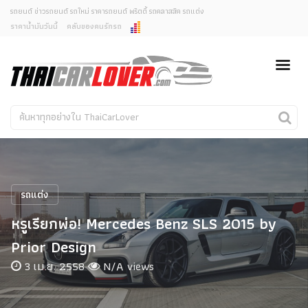
รถยนต์ ข่าวรถยนต์ รถใหม่ ราคารถยนต์ พริตตี้ รถคลาสสิค รถแต่ง
ราคาน้ำมันวันนี้
คลับของคนรักรถ
ยกเลิกการแจ้งเตือน
ข่าวรถยนต์
รถใหม่
คุณต้องการยกเลิกการแจ้งเตือนข่าวสารเมื่อมีการอัพเดต
ใช่หรือไม่?
Classic Car
Concept Car
ไม่
ใช่
คนรักรถ
รถแต่ง
พริตตี้
งานแสดงรถ
รถแต่ง
Car In The Movie
หรูเรียกพ่อ! Mercedes Benz SLS 2015 by
สเปคราคา รถยนต์
Prior Design
3 เม.ย. 2558
N/A views