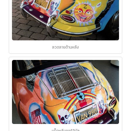
ลวดลายด้านหลัง
แร็คหลังออริจินัล