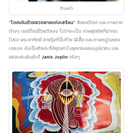
ด้านหน้า
“โดดเด่นด้วยลวดลายแห่งเสรีชน”
สีของตัวรถ และภาพวาด
ต่างๆ เธอดีไซน์ด้วยตัวเอง ไม่ว่าจะเป็น ภาพสุดติสที่ฝากระ
โปรง พระอาทิตย์ สายรุ้งที่บั้นท้าย ผีเสื้อ และภาพหมู่วงของ
เธอเอง นับเป็นศิลปะที่มีคุณค่าในยุคทองของบุปผาชน และ
ของแฟนพันธ์แท้
Janis Joplin
จริงๆ