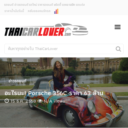
รถยนต์ ข่าวรถยนต์ รถใหม่ ราคารถยนต์ พริตตี้ รถคลาสสิค รถแต่ง
ราคาน้ำมันวันนี้
คลับของคนรักรถ
ยกเลิกการแจ้งเตือน
ข่าวรถยนต์
รถใหม่
คุณต้องการยกเลิกการแจ้งเตือนข่าวสารเมื่อมีการอัพเดต
ใช่หรือไม่?
Classic Car
Concept Car
ไม่
ใช่
คนรักรถ
รถแต่ง
พริตตี้
งานแสดงรถ
ข่าวรถยนต์
Car In The Movie
อะไรนะ! Porsche 356C ราคา 63 ล้าน
สเปคราคา รถยนต์
15 ธ.ค. 2558
N/A views