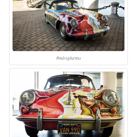
ศิลปะบุปผาชน