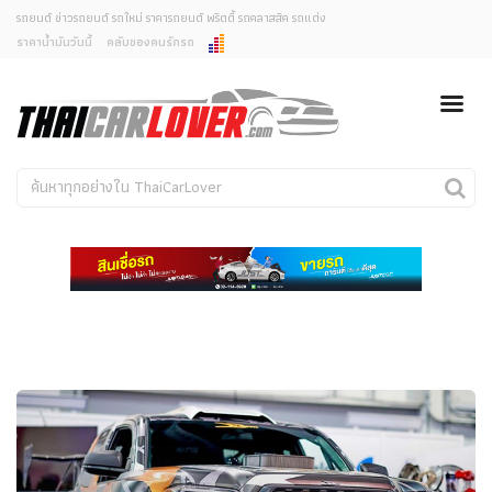
รถยนต์ ข่าวรถยนต์ รถใหม่ ราคารถยนต์ พริตตี้ รถคลาสสิค รถแต่ง
ราคาน้ำมันวันนี้
คลับของคนรักรถ
ยกเลิกการแจ้งเตือน
ข่าวรถยนต์
รถใหม่
คุณต้องการยกเลิกการแจ้งเตือนข่าวสารเมื่อมีการอัพเดต
ใช่หรือไม่?
Classic Car
Concept Car
ไม่
ใช่
คนรักรถ
รถแต่ง
พริตตี้
งานแสดงรถ
Car In The Movie
สเปคราคา รถยนต์