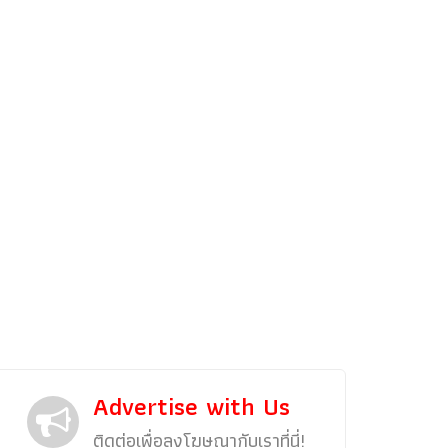
รถแต่ง
พริตตี้
งานแสดงรถ
Car In The Movie
สเปคราคา รถยนต์
Bangko
Superc
Advertise with Us
ติดต่อเพื่อลงโฆษณากับเราที่นี่!