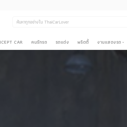
NCEPT CAR
คนรักรถ
รถแต่ง
พริตตี้
งานแสดงรถ
งานแสด
น
Bangkok
Big Moto
Motor E
Motor S
Superca