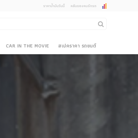
ราคาน้ำมันวันนี้
คลับของคนรักรถ
ยกเลิกการแจ้งเตือน
คุณต้องการยกเลิกการแจ้งเตือนข่าวสารเมื่อมีการ
CAR IN THE MOVIE
สเปคราคา รถยนต์
อัพเดตใช่หรือไม่?
งรถ
ไม่
ใช่
 Motor Bike Festival
r Sale
xpo
how
r & Import Car Show