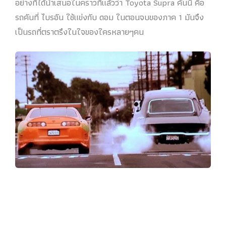
อย่างที่ได้นำเสนอในคราวที่แล้วว่า Toyota Supra คันนี้ คือ
รถคันที่ ไบรอัน ใช้แข่งกับ ดอม ในตอนจบของภาค 1 มันจึง
เป็นรถที่ตราตรึงในใจของใครหลายๆคน