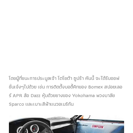
โดยผู้ที่ชนะการประมูลเจ้า โตโยต้า ซูปร้า คันนี้ จะได้รับออฟ
ชั่นเจ๋งๆไปด้วย เช่น การติดตั้งบอดี้คิทของ Bomex สปอยเลอ
ร์ APR ล้อ Dazz หุ้มด้วยยางของ Yokohama พวงมาลัย
Sparco และเบาะสีฟ้าแนวอเมริกัน