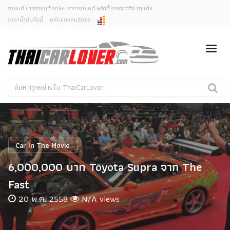
รถยนต์ ข่าวรถยนต์ รถใหม่ ราคารถยนต์ พริตตี้ รถคลาสสิค รถแต่ง
ราคาน้ำมันวันนี้
คลับของคนรักรถ
ยกเลิกการแจ้งเตือน
ข่าวรถยนต์
รถใหม่
คุณต้องการยกเลิกการแจ้งเตือนข่าวสารเมื่อมีการอัพเดต
ใช่หรือไม่?
Classic Car
Concept Car
ไม่
ใช่
คนรักรถ
รถแต่ง
พริตตี้
งานแสดงรถ
Car In The Movie
Car In The Movie
6,000,000 บาท Toyota Supra จาก The
สเปคราคา รถยนต์
Fast
20 พ.ค. 2558
N/A views