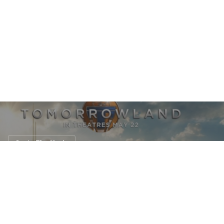
Car In The Movie
เชฟโรเลต โวลต์ในภาพยนต์ Tomorrow Land
!!
11 พ.ค. 2558
N/A views