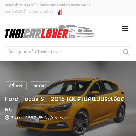
รถยนต์ ข่าวรถยนต์ รถใหม่ ราคารถยนต์ พริตตี้ รถคลาสสิค รถแต่ง
ราคาน้ำมันวันนี้
คลับของคนรักรถ
ยกเลิกการแจ้งเตือน
ข่าวรถยนต์
รถใหม่
คุณต้องการยกเลิกการแจ้งเตือนข่าวสารเมื่อมีการอัพเดต
ใช่หรือไม่?
Classic Car
Concept Car
ไม่
ใช่
คนรักรถ
รถแต่ง
พริตตี้
งานแสดงรถ
ซิตี้ คาร์
รถใหม่
Car In The Movie
Ford Focus ST 2015 เผยสเปคแบบระเอียด
สเปคราคา รถยนต์
ยิบ
7 ก.ค. 2557
N/A views