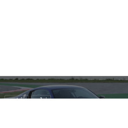
รถสปอร์ต
รถใหม่
เผยโฉม Audi R8 2015 Minorchange
6 ก.ค. 2557
N/A views