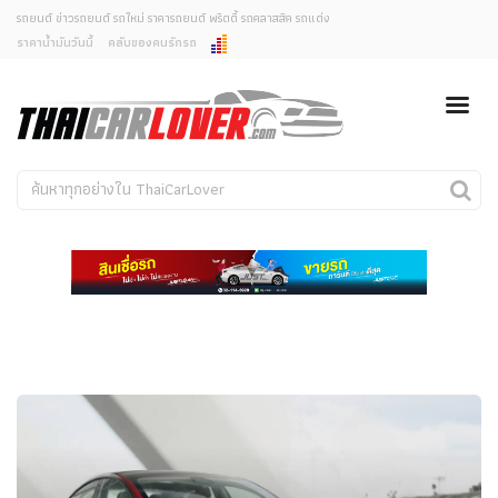
รถยนต์ ข่าวรถยนต์ รถใหม่ ราคารถยนต์ พริตตี้ รถคลาสสิค รถแต่ง
ราคาน้ำมันวันนี้
คลับของคนรักรถ
ยกเลิกการแจ้งเตือน
ข่าวรถยนต์
รถใหม่
คุณต้องการยกเลิกการแจ้งเตือนข่าวสารเมื่อมีการอัพเดต
ใช่หรือไม่?
Classic Car
Concept Car
ไม่
ใช่
คนรักรถ
รถแต่ง
พริตตี้
งานแสดงรถ
Car In The Movie
สเปคราคา รถยนต์