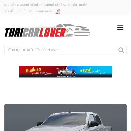
รถยนต์ ข่าวรถยนต์ รถใหม่ ราคารถยนต์ พริตตี้ รถคลาสสิค รถแต่ง
ราคาน้ำมันวันนี้
คลับของคนรักรถ
ยกเลิกการแจ้งเตือน
ข่าวรถยนต์
รถใหม่
คุณต้องการยกเลิกการแจ้งเตือนข่าวสารเมื่อมีการอัพเดต
ใช่หรือไม่?
Classic Car
Concept Car
ไม่
ใช่
คนรักรถ
รถแต่ง
พริตตี้
งานแสดงรถ
Car In The Movie
สเปคราคา รถยนต์