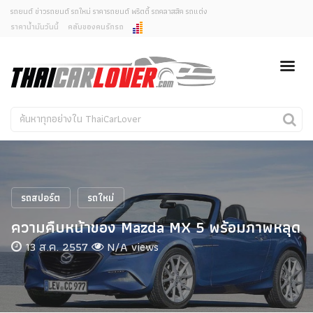
รถยนต์ ข่าวรถยนต์ รถใหม่ ราคารถยนต์ พริตตี้ รถคลาสสิค รถแต่ง
ราคาน้ำมันวันนี้
คลับของคนรักรถ
ยกเลิกการแจ้งเตือน
ข่าวรถยนต์
รถใหม่
คุณต้องการยกเลิกการแจ้งเตือนข่าวสารเมื่อมีการอัพเดต
ใช่หรือไม่?
Classic Car
Concept Car
ไม่
ใช่
คนรักรถ
รถแต่ง
พริตตี้
งานแสดงรถ
รถสปอร์ต
รถใหม่
Car In The Movie
ความคืบหน้าของ Mazda MX 5 พร้อมภาพหลุด
สเปคราคา รถยนต์
13 ส.ค. 2557
N/A views