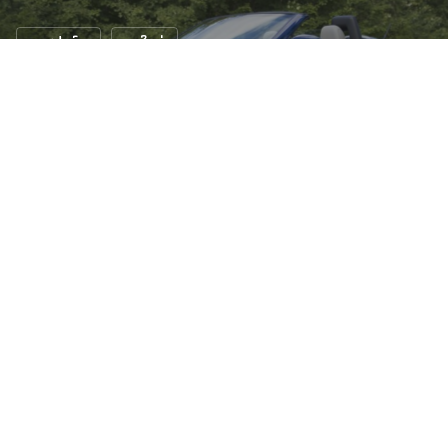
รถสปอร์ต
รถใหม่
เปิดประทุน! 2015 Nissan 370Z Roadster
13 ส.ค. 2557
N/A views
2015 Nissan 370Z Roadster
( 2015 นิสสัน 370แซด
โรดสเตอร์ ) สปอร์ตเปิดประทุนตัวล่าสุดจาก
Nissan
ที่ได้เพิ่ม
คุณสมบัติใหม่ๆ ให้มีความทันสมัยมากขึ้น เพื่อออกไปสู้กับคู่
แข่งสำคัญอย่าง
BMW Z4
และ
Audi TT Roadster
จะแข่ง