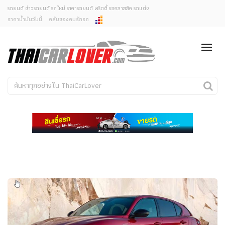
รถยนต์ ข่าวรถยนต์ รถใหม่ ราคารถยนต์ พริตตี้ รถคลาสสิค รถแต่ง
ราคาน้ำมันวันนี้
คลับของคนรักรถ
ยกเลิกการแจ้งเตือน
ข่าวรถยนต์
รถใหม่
คุณต้องการยกเลิกการแจ้งเตือนข่าวสารเมื่อมีการอัพเดต
ใช่หรือไม่?
Classic Car
Concept Car
ไม่
ใช่
คนรักรถ
รถแต่ง
พริตตี้
งานแสดงรถ
Car In The Movie
สเปคราคา รถยนต์