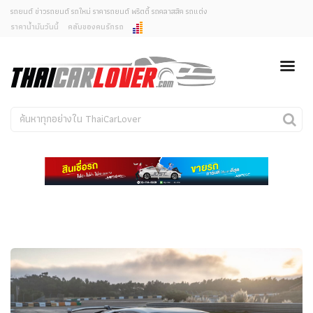
รถยนต์ ข่าวรถยนต์ รถใหม่ ราคารถยนต์ พริตตี้ รถคลาสสิค รถแต่ง
ราคาน้ำมันวันนี้
คลับของคนรักรถ
ยกเลิกการแจ้งเตือน
ข่าวรถยนต์
รถใหม่
คุณต้องการยกเลิกการแจ้งเตือนข่าวสารเมื่อมีการอัพเดต
ใช่หรือไม่?
Classic Car
Concept Car
ไม่
ใช่
คนรักรถ
รถแต่ง
พริตตี้
งานแสดงรถ
Car In The Movie
สเปคราคา รถยนต์