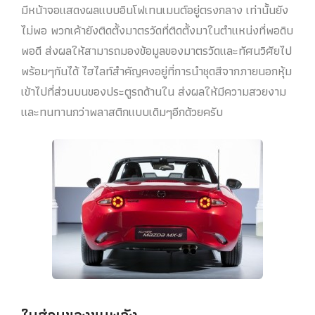
มีหน้าจอแสดงผลแบบอินโฟเทนเมนต์อยู่ตรงกลาง เท่านั้นยัง
ไม่พอ พวกเค้ายังติดตั้งมาตรวัดที่ติดตั้งมาในตำแหน่งที่พอดิบ
พอดี ส่งผลให้สามารถมองข้อมูลของมาตรวัดและทัศนวิศัยไป
พร้อมๆกันได้ ไฮไลท์สำคัญคงอยู่ที่การนำชุดสีจากภายนอกหุ้ม
เข้าไปที่ส่วนบนของประตูรถด้านใน ส่งผลให้มีความสวยงาม
และทนทานกว่าพลาสติกแบบเดิมๆอีกด้วยครับ
ในส่วนของขุมพลัง