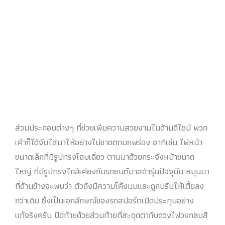
ส่วนประกอบต่างๆ ที่ช่วยเพิ่มความสวยงามในด้านดีไซน์ พวก
เค้าก็ได้จับใส่มาให้อย่างไม่ขาดตกบกพร่อง อาทิเช่น ไฟหน้า
ขนาดเล็กที่มีรูปทรงโฉบเฉี่ยว ตามมาด้วยกระจังหน้าขนาด
ใหญ่ ที่มีรูปทรงใกล้เคียงกับรถยนต์มาสด้ารุ่นปัจจุบัน หมุนมา
ที่ด้านข้างจะพบว่า ตัวถังมีความโค้งมนและถูกปรับให้เตี้ยลง
กว่าเดิม ซึ่งเป็นเอกลักษณ์ของรถสปอร์ตเปิดประทุนอย่าง
แท้จริงครับ ปิดท้ายด้วยส่วนท้ายที่สะดุดตากับดวงไฟวงกลมสี