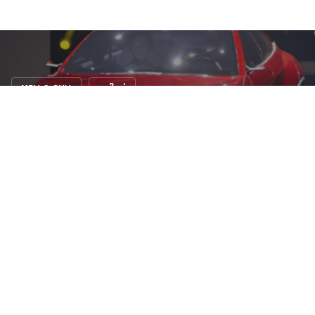
MPV & SUV
รถใหม่
เผยข้อมูลเพิ่มเติมของ Lamborghini Urus
8 ก.ย. 2557
N/A views
เพื่อนๆหลายๆคนที่ติดตามเรามานาน น่าจะจำเจ้าครอสโอเวอร์