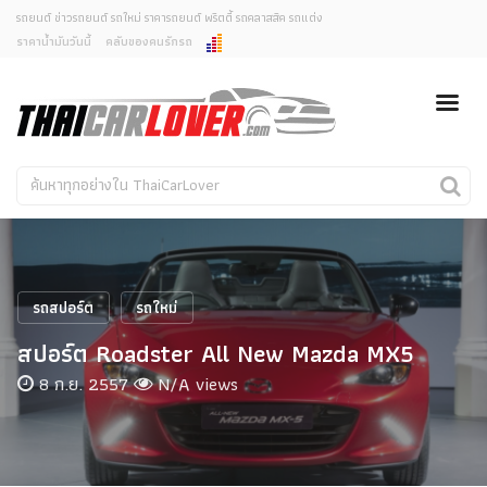
รถยนต์ ข่าวรถยนต์ รถใหม่ ราคารถยนต์ พริตตี้ รถคลาสสิค รถแต่ง
ราคาน้ำมันวันนี้
คลับของคนรักรถ
ยกเลิกการแจ้งเตือน
ข่าวรถยนต์
รถใหม่
คุณต้องการยกเลิกการแจ้งเตือนข่าวสารเมื่อมีการอัพเดต
ใช่หรือไม่?
Classic Car
Concept Car
ไม่
ใช่
คนรักรถ
รถแต่ง
พริตตี้
งานแสดงรถ
รถสปอร์ต
รถใหม่
Car In The Movie
สปอร์ต Roadster All New Mazda MX5
สเปคราคา รถยนต์
8 ก.ย. 2557
N/A views