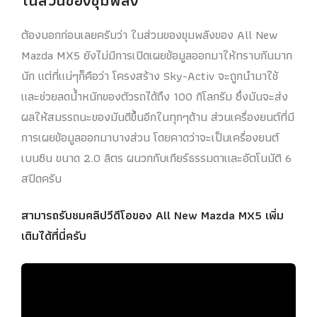
ต้องบอกก่อนเลยครับว่า ในส่วนของขุมพลังของ All New
Mazda MX5 ยังไม่มีการเปิดเผยข้อมูลออกมาให้ทราบกันมาก
นัก แต่ที่แน่ๆก็คือว่า โครงสร้าง Sky-Activ จะถูกนำมาใช้
และช่วยลดน้ำหนักของตัวรถได้ถึง 100 กิโลกรัม ซึ่งมันจะส่ง
ผลให้สมรรถนะของมันดีขึ้นอีกในทุกๆด้าน ส่วนเครื่องยนต์ที่มี
การเผยข้อมูลออกมาบางส่วน โดยคาดว่าจะเป็นเครื่องยนต์
เบนซิน ขนาด 2.0 ลิตร ผนวกกับเกียร์ธรรมดาและอัตโนมัติ 6
สปีดครับ
สามารถรับชมคลิปวีดีโอของ All New Mazda MX5 เพิ่ม
เติมได้ที่นี่ครับ