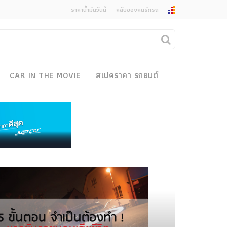
ราคาน้ำมันวันนี้
คลับของคนรักรถ
ยกเลิกการแจ้งเตือน
คุณต้องการยกเลิกการแจ้งเตือนข่าวสารเมื่อมีการ
CAR IN THE MOVIE
สเปคราคา รถยนต์
อัพเดตใช่หรือไม่?
งรถ
ไม่
ใช่
 Motor Bike Festival
r Sale
xpo
how
r & Import Car Show