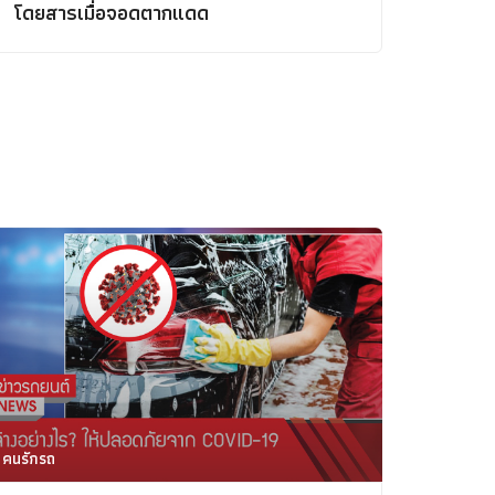
Concept Car
โดยสารเมื่อจอดตากแดด
คนรักรถ
รถแต่ง
พริตตี้
งานแสดงรถ
Car In The Movie
สเปคราคา รถยนต์
Bangko
Superc
คนรักรถ