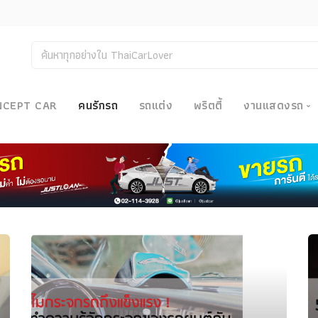
NCEPT CAR
คนรักรถ
รถแต่ง
พริตตี้
งานแสดงรถ
งานแสด
น
Bangkok
Big Moto
Motor E
Motor S
Superca