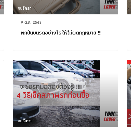
คนรักรถ
9 ต.ค. 2563
พกปืนบนรถอย่างไรให้ไม่ผิดกฎหมาย !!!
คนรักรถ