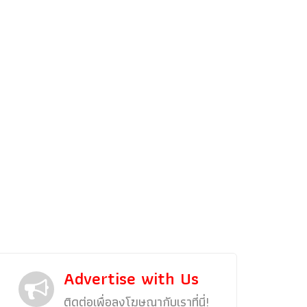
รถแต่ง
พริตตี้
งานแสดงรถ
Car In The Movie
สเปคราคา รถยนต์
Bangko
Superc
Advertise with Us
ติดต่อเพื่อลงโฆษณากับเราที่นี่!