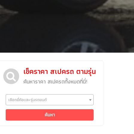
เช็คราคา สเปครถ ตามรุ่น
ค้นหาราคา สเปครถทั้งหมดที่นี่!
ข่าวรถยนต์
เลือกยี่ห้อและรุ่นรถยนต์
รถใหม่
Classic Car
ค้นหา
Concept Car
คนรักรถ