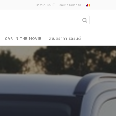
ราคาน้ำมันวันนี้
คลับของคนรักรถ
ยกเลิกการแจ้งเตือน
คุณต้องการยกเลิกการแจ้งเตือนข่าวสารเมื่อมีการ
CAR IN THE MOVIE
สเปคราคา รถยนต์
อัพเดตใช่หรือไม่?
งรถ
ไม่
ใช่
 Motor Bike Festival
r Sale
xpo
how
r & Import Car Show