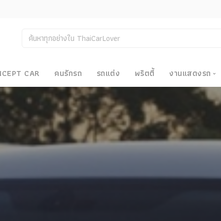
NCEPT CAR
คนรักรถ
รถแต่ง
พริตตี้
งานแสดงรถ
งานแสด
น
Bangkok
Big Moto
Motor E
Motor S
Superca