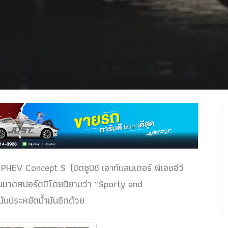
 PHEV Concept S (มิตซูบิชิ เอาท์แลนเดอร์ พีเอชอีวี
นมาดสปอร์ตมีโดยนิยามว่า “Sporty and
้นประหยัดน้ำมันอีกด้วย